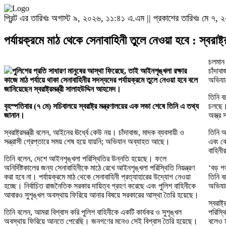
প্রিন্ট এর তারিখঃ অগাস্ট ৯, ২০২৬, ১১:৪১ এ.এম || প্রকাশের তারিখঃ মে ৭,
পর্যায়ক্রমে মাঠ থেকে সেনাবাহিনী তুলে নেওয়া হবে : স্বরাষ্ট্রম
চলমান ব
পুলিশের প্রতি সাধারণ মানুষের আস্থা ফিরেছে, তাই আইনশৃঙ্খলা রক্ষার
চাঁদাবা
কাজে মাঠ পর্যায়ে থাকা সেনাবাহিনীর সদস্যদের পর্যায়ক্রমে তুলে নেওয়া হবে বলে
অভিযান
জানিয়েছেন স্বরাষ্ট্রমন্ত্রী সালাহউদ্দিন আহমেদ।
তিনি ব
বৃহস্পতিবার (৭ মে) সচিবালয়ে স্বরাষ্ট্র মন্ত্রণালয়ের এক সভা শেষে তিনি এ তথ্য
চলছে। 
জানান।
অস্ত্র
স্বরাষ্ট্রমন্ত্রী বলেন, আইনের ঊর্ধ্বে কেউ নয়। চাঁদাবাজ, মাদক ব্যবসায়ী ও
তিনি আ
সন্ত্রাসী গ্রেপ্তারে সময় শেষ হয়ে যায়নি; অভিযান অব্যাহত আছে।
এবং ক
বাহিন
তিনি বলেন, দেশে আইনশৃঙ্খলা পরিস্থিতির উন্নতি হয়েছে। ফলে
অনির্দিষ্টকালের জন্য সেনাবাহিনীকে মাঠে রেখে আইনশৃঙ্খলা পরিস্থিতি নিয়ন্ত্রণ
‘বড় গ
করা হবে না। পর্যায়ক্রমে মাঠ থেকে সেনাবাহিনী প্রত্যাহারের উদ্যোগ নেওয়া
তিনি ব
হচ্ছে। নির্বাচিত রাজনৈতিক সরকার দায়িত্ব গ্রহণ করেছে এবং পুলিশ বাহিনীকে
অভিযা
আবারও সুশৃঙ্খল অবস্থায় ফিরিয়ে আনার বিষয়ে সরকারের আস্থা তৈরি হয়েছে।
স্বরাষ
তিনি বলেন, আমরা বিশ্বাস করি পুলিশ বাহিনীকে একটি কার্যকর ও সুশৃঙ্খল
পরিস্থ
অবস্থায় ফিরিয়ে আনতে পেরেছি। জনগণের মনেও সেই বিশ্বাস তৈরি হয়েছে।
বলেও 