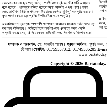
কিলোম
দরজা-জানালা নষ্ট হয়ে পড়ে আছে। প্রাণী রাখার দুটি বড় খাঁচা খালি অবস্থায়
প্রকৌ
পড়ে রয়েছে। পার্কজুড়ে ছড়িয়ে রয়েছে ময়লা-আবর্জনা ও ঝরা পাতা। বসার
দেখা 
বেঞ্চ, ডাস্টবিন, সিঁড়ি ও পর্যবেক্ষণ টাওয়ারের রেলিংও ঝুঁকিপূর্ণ অবস্থায় রয়েছে।
পুরো পার্কে কোনো বন্য প্রাণীর উপস্থিতিও চোখে পড়েনি।
এ বিষয়
বলেন, 
অবকাঠামোগত দুরবস্থার পাশাপাশি যোগাযোগ ব্যবস্থার সংকটও পর্যটন খাতে বড়
করা হয়
বাধা হয়ে দাঁড়িয়েছে। বর্তমানে ইকোপার্কে যাওয়ার একমাত্র ভরসা একটি
অস্থায়ী কাঠের সেতু, যা দিয়ে কেবল মোটরসাইকেল, সিএনজি ও রিকশার মতো
সম্পাদক ও প্রকাশক:
মো. জাহাঙ্গীর আলম।
প্রধান কার্যালয়:
লুসাই ভবন, ৩
চট্টগ্রাম।
মোবাইল:
01759337312, 01749336285
E-ma
www.bartatoday
Copyright © 2026 Bartatoday. 