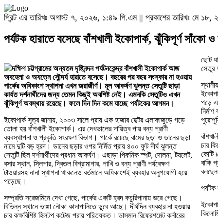
প্রিন্ট এর তারিখঃ অগাস্ট ৭, ২০২৬, ১:৪৯ পি.এম || প্রকাশের তারিখঃ মে ১৮
পর্যটক হারাতে বসেছে বাঁশখালী ইকোপার্ক, ঝুঁকিপূর্ণ সাঁকো 
ছোট যা
দক্ষিণ চট্টগ্রামের অন্যতম দৃষ্টিনন্দন পর্যটনকেন্দ্র বাঁশখালী ইকোপার্ক আজ
সেতুর 
অবহেলা ও অযত্নে সৌন্দর্য হারাতে বসেছে। বছরের পর বছর সংস্কার না হওয়ায়
স্থানী
পার্কের অধিকাংশ স্থাপনা এখন জরাজীর্ণ। মূল আকর্ষণ ঝুলন্ত সেতুটি ছাড়া
ইকোপার
কার্যত দর্শনার্থীদের জন্য তেমন কিছুই অবশিষ্ট নেই। এমনকি সেতুটিও এখন
পড়ে এব
ঝুঁকিপূর্ণ অবস্থায় রয়েছে। ফলে দিন দিন কমে যাচ্ছে পর্যটকের আগমন।
নির্মা
ইকোপার্ক সূত্র জানায়, ২০০৩ সালে প্রায় এক হাজার হেক্টর এলাকাজুড়ে গড়ে
পুরোপু
তোলা হয় বাঁশখালী ইকোপার্ক। এর দেখভালের দায়িত্ব পায় বন্য প্রাণী
বাঁশখা
ব্যবস্থাপনা ও প্রকৃতি সংরক্ষণ বিভাগ। পার্কে রয়েছে বামের ছড়া ও ডানের ছড়া
চার কি
নামে দুটি বড় হ্রদ। ডানের ছড়ার ওপর নির্মিত প্রায় ৪০০ ফুট দীর্ঘ ঝুলন্ত
কোটি ৮
সেতুটি ছিল দর্শনার্থীদের প্রধান আকর্ষণ। এছাড়া পিকনিক স্পট, দোলনা, টয়লেট,
বাকি প
বসার স্থান, স্লিপার, দ্বিতল বিশ্রামাগার, পাখি ও বন্য প্রাণী পর্যবেক্ষণ
বলছেন,
টাওয়ারসহ নানা স্থাপনা থাকলেও বর্তমানে অধিকাংশই ব্যবহার অনুপযোগী হয়ে
পড়েছে।
পর্যটক
সম্প্রতি সরেজমিনে দেখা গেছে, পার্কের একটি হ্রদ কচুরিপানায় ভরে গেছে।
ইকোপার
বিভিন্ন স্থানে ভাঙা নৌকা কাদাপানিতে ডুবে আছে। দীর্ঘদিন ব্যবহার না হওয়ায়
কিলোমি
চার কক্ষবিশিষ্ট হিলটপ কটেজ প্রায় পরিত্যক্ত। ভাসমান রিফ্রেশমেন্ট কর্নারের