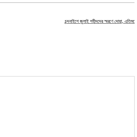
চন্দনাইশে জুলাই শহীদদের স্মরণে দোয়া, এতিমদের মাঝে 