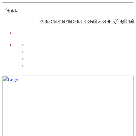
শিরোনাম
বাংলাদেশের ওপর আর কোনো তাবেদারি চলবে না- ভূমি প্রতিমন্ত্রী
পরিবেশ স