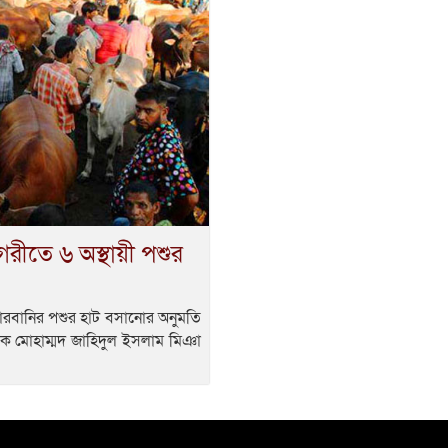
গরীতে ৬ অস্থায়ী পশুর
কোরবানির পশুর হাট বসানোর অনুমতি
শাসক মোহাম্মদ জাহিদুল ইসলাম মিঞা