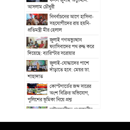
ফসল জুলাই অভ্যুত্থান:
আসলাম চৌধুরী
নিনর্বাচনের আগে হাসিনা-
সহযোগীদের রায় হয়নি-
প্রতিমন্ত্রী মীর হেলাল
জুলাই গণঅভ্যুত্থান
ফ্যাসিবাদের পথ রুদ্ধ করে
দিয়েছে: ব্যারিস্টার সরোয়ার
জুলাই-যোদ্ধাদের পাশে
দাঁড়াতে হবে: মেয়র ডা.
শাহাদাত
কোস্টগার্ডের জব্দ সারের
অংশ বিক্রির অভিযোগ,
পুলিশের ভূমিকা নিয়ে প্রশ্ন
হাটহাজারীতে প্রধানমন্ত্রীর
সফর সফল করতে ঐক্যবদ্ধ
নাঙ্গলমোড়া ইউনিয়ন বিএনপি