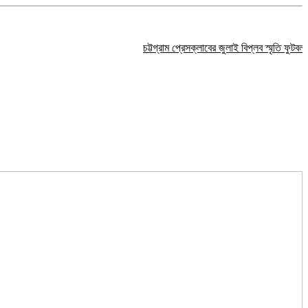
চট্টগ্রাম প্রেসক্লাবের জুলাই বিপ্লব স্মৃতি ফুটবল টুর্নামেন্ট