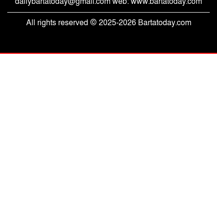
dailybartatoday@gmail.com web: www.bartatoday.com
হাটহাজারীতে প্রধানমন্ত্রীর সফর সফল করতে
ঐক্যবদ্ধ নাঙ্গলমোড়া ইউনিয়ন বিএনপি
All rights reserved © 2025-2026 Bartatoday.com
জনগণের জন্য উৎসর্গীকৃত রাষ্ট্রব্যবস্থা গড়াই
জুলাইয়ের মূল লক্ষ্য: মীর হেলাল
জুলাই সনদের আলোকে বৈষম্যহীন বাংলাদেশ
গড়তে সরকার প্রতিশ্রুতিবদ্ধ: মীর হেলাল
যথাযোগ্য মর্যাদায় পটিয়ার বায়তুশ শরফ শাহ
জব্বারিয়া মাদ্রাসায় গণঅভ্যুত্থান দিবস
চন্দনাইশে জুলাই গণঅভ্যুত্থান দিবস পালন