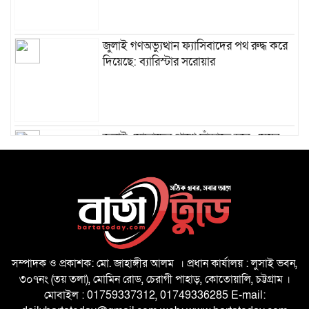
জুলাই গণঅভ্যুত্থান ফ্যাসিবাদের পথ রুদ্ধ করে
দিয়েছে: ব্যারিস্টার সরোয়ার
জুলাই-যোদ্ধাদের পাশে দাঁড়াতে হবে: মেয়র
ডা. শাহাদাত
কোস্টগার্ডের জব্দ সারের অংশ বিক্রির
অভিযোগ, পুলিশের ভূমিকা নিয়ে প্রশ্ন
সম্পাদক ও প্রকাশক: মো. জাহাঙ্গীর আলম । প্রধান কার্যালয় : লুসাই ভবন,
৩০৭নং (তয় তলা), মোমিন রোড, চেরাগী পাহাড়, কোতোয়ালি, চট্টগ্রাম ।
মোবাইল : 01759337312, 01749336285 E-mail: