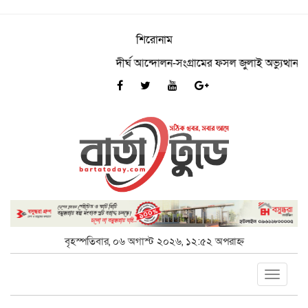
শিরোনাম
দীর্ঘ আন্দোলন-সংগ্রামের ফসল জুলাই অভ্যুত্থান: আসলাম 
বৃহস্পতিবার, ০৬ অগাস্ট ২০২৬, ১২:৫২ অপরাহ্ন
Toggle
navigat