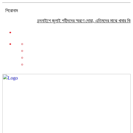
শিরোনাম
চন্দনাইশে জুলাই শহীদদের স্মরণে দোয়া, এতিমদের মাঝে খাবার বিতরণ
বছর 