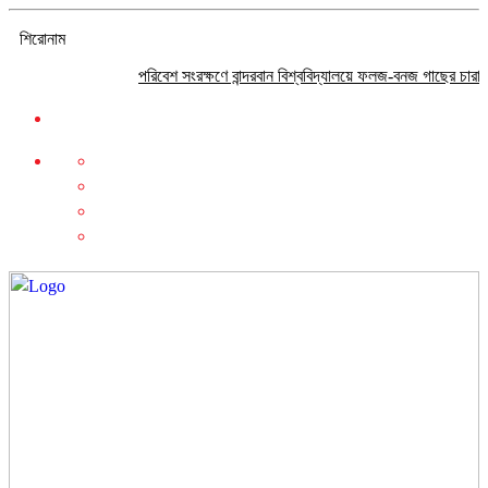
শিরোনাম
পরিবেশ সংরক্ষণে বান্দরবান বিশ্ববিদ্যালয়ে ফলজ-বনজ গাছের চারা বিতরণ
প