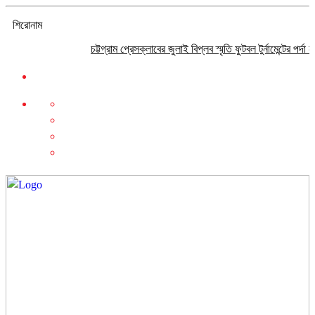
শিরোনাম
চট্টগ্রাম প্রেসক্লাবের জুলাই বিপ্লব স্মৃতি ফুটবল টুর্নামেন্টের পর্দা নামল
সবুজ