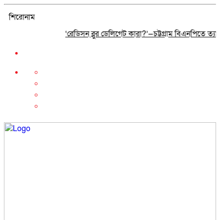
শিরোনাম
‘রেডিসন ব্লুর ডেলিগেট কারা?’—চট্টগ্রাম বিএনপিতে ত্যাগীদের 