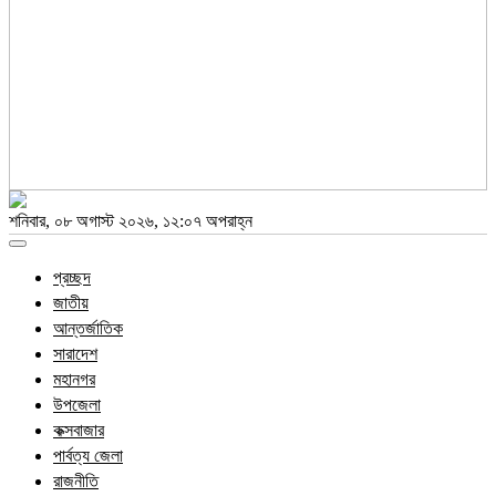
শনিবার, ০৮ অগাস্ট ২০২৬, ১২:০৭ অপরাহ্ন
Toggle
navigation
প্রচ্ছদ
জাতীয়
আন্তর্জাতিক
সারাদেশ
মহানগর
উপজেলা
কক্সবাজার
পার্বত্য জেলা
রাজনীতি