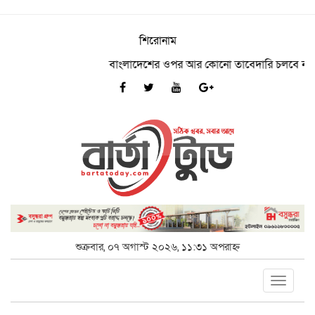
শিরোনাম
বাংলাদেশের ওপর আর কোনো তাবেদারি চলবে না- ভূমি প্রতিম
শুক্রবার, ০৭ অগাস্ট ২০২৬, ১১:৩১ অপরাহ্ন
Toggle
navigat