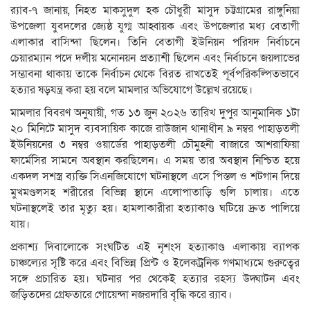
র‌্যাব-৭ জানায়, নিহত মাকসুদুল হক চৌধুরী মাসুদ চট্টগ্রামের রাঙ্গুনিয়া
উপজেলা যুবদলের জ্যেষ্ঠ যুগ্ম আহ্বায়ক এবং উপজেলার মধ্য বেতাগী
এলাকার বাসিন্দা ছিলেন। তিনি বেতাগী ইউনিয়ন পরিষদ নির্বাচনে
চেয়ারম্যান পদে দলীয় মনোনয়ন প্রত্যাশী ছিলেন এবং নির্বাচনে জয়লাভের
সম্ভাবনা থাকায় তাকে নির্বাচন থেকে বিরত রাখতেই পূর্বপরিকল্পিতভাবে
হত্যার ষড়যন্ত্র করা হয় বলে মামলার অভিযোগে উল্লেখ রয়েছে।
মামলার বিবরণ অনুযায়ী, গত ১৩ জুন ২০২৬ তারিখ দুপুর আনুমানিক ১টা
২০ মিনিটে মাসুদ ব্যবসায়িক কাজে রাউজান থানাধীন ৯ নম্বর পাহাড়তলী
ইউনিয়নের ৩ নম্বর ওয়ার্ডের পাহাড়তলী চৌমুহনী বাজারে আশরাফিয়া
ফার্মেসির সামনে অবস্থান করছিলেন। এ সময় তার অবস্থান নিশ্চিত হয়ে
একদল সশস্ত্র ব্যক্তি সিএনজিযোগে ঘটনাস্থলে এসে পিস্তল ও শটগান দিয়ে
মুখমণ্ডলসহ শরীরের বিভিন্ন স্থানে এলোপাতাড়ি গুলি চালায়। এতে
ঘটনাস্থলেই তার মৃত্যু হয়। হামলাকারীরা হত্যাকাণ্ড ঘটিয়ে দ্রুত পালিয়ে
যায়।
প্রকাশ্য দিবালোকে সংঘটিত এই নৃশংস হত্যাকাণ্ড এলাকায় ব্যাপক
চাঞ্চল্যের সৃষ্টি করে এবং বিভিন্ন প্রিন্ট ও ইলেকট্রনিক গণমাধ্যমে গুরুত্বের
সঙ্গে প্রচারিত হয়। ঘটনার পর থেকেই হত্যার রহস্য উদ্ঘাটন এবং
জড়িতদের গ্রেফতারে গোয়েন্দা নজরদারি বৃদ্ধি করে র‌্যাব।