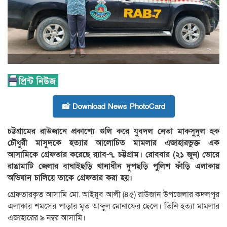
📸 Download News PhotoCard
চট্টগ্রামের রাউজানে প্রকাশ্যে গুলি করে যুবদল নেতা মাকসুদুল হক
চৌধুরী মাসুদকে হত্যার আলোচিত মামলার এজাহারভুক্ত এক
আসামিকে গ্রেফতার করেছে র‌্যাব-৭, চট্টগ্রাম। রোববার (২১ জুন) ভোরে
রাঙামাটি জেলার বাঘাইছড়ি থানাধীন দুপছড়ি পুলিশ ফাঁড়ি এলাকায়
অভিযান চালিয়ে তাকে গ্রেফতার করা হয়।
গ্রেফতারকৃত আসামি মো. আইয়ুব আলী (৪৫) রাউজান উপজেলার কদলপুর
এলাকার শমসের পাড়ার মৃত আব্দুল মোনাফের ছেলে। তিনি হত্যা মামলার
এজাহারের ৯ নম্বর আসামি।