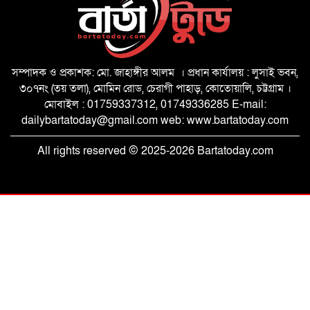
সবুজ বাংলাদেশ গড়ার প্রত্যয়ে ৩৫ নম্বর
বক্সীরহাট ওয়ার্ডে যুবদলের বৃক্ষরোপণ
সম্পাদক ও প্রকাশক: মো. জাহাঙ্গীর আলম । প্রধান কার্যালয় : লুসাই ভবন,
৩০৭নং (তয় তলা), মোমিন রোড, চেরাগী পাহাড়, কোতোয়ালি, চট্টগ্রাম ।
হাসিনাকে ফেরানোর অভিযোগে চবিতে ফ্যাক্টস
মোবাইল : 01759337312, 01749336285 E-mail:
ফাইন্ডিং কমিটি
dailybartatoday@gmail.com web: www.bartatoday.com
রোগমুক্তির প্রলোভন দেখিয়ে ওষুধ বিক্রি,
All rights reserved © 2025-2026 Bartatoday.com
সাতকানিয়ায় চার ভুয়া চিকিৎসকের জরিমানা
রেলওয়ে জেনারেল হাসপাতাল পরিদর্শন,
চিকিৎসাসেবা সম্প্রসারণে দিকনির্দেশনা
দীর্ঘ আন্দোলন-সংগ্রামের ফসল জুলাই
অভ্যুত্থান: আসলাম চৌধুরী