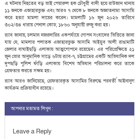
এ ঘটনায় নিহতের বড় ভাই পেয়ারুল হক চৌধুরী বাদী হয়ে রাউজান থানায়
১১ জনকে এজাহারভুক্ত এবং আরও ৭ থেকে ৮ জনকে অজ্ঞাতনামা আসামি
করে হত্যা মামলা দায়ের করেন। মামলাটি ১৬ জুন ২০২৬ তারিখে
৩০২/৩৪ ধারায় পেনাল কোড, ১৮৬০ অনুযায়ী রুজু করা হয়।
র‌্যাব জানায়, চলমান নজরদারির একপর্যায়ে গোপন সংবাদের ভিত্তিতে জানা
যায় যে, মামলার পলাতক এজাহারভুক্ত আসামি আইয়ুব আলী রাঙামাটি
জেলার বাঘাইছড়ি এলাকায় আত্মগোপনে রয়েছেন। এর পরিপ্রেক্ষিতে ২১
জুন ভোর আনুমানিক সাড়ে ৬টায় র‌্যাব-৭, চট্টগ্রামের একটি আভিযানিক দল
দুপছড়ি পুলিশ ফাঁড়ি এলাকায় বিশেষ অভিযান পরিচালনা করে তাকে
গ্রেফতার করতে সক্ষম হয়।
র‌্যাব আরও জানিয়েছে, গ্রেফতারকৃত আসামির বিরুদ্ধে পরবর্তী আইনানুগ
কার্যক্রম প্রক্রিয়াধীন রয়েছে।
আপনার মতামত লিখুন :
Leave a Reply