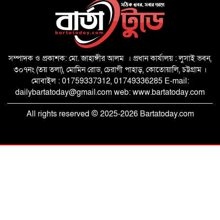
প্রধানমন্ত্রীর বাঁশখালী সফর উপলক্ষে প্রস্তুতি
পরিদর্শনে জেলা প্রশাসক
সম্পাদক ও প্রকাশক: মো. জাহাঙ্গীর আলম । প্রধান কার্যালয় : লুসাই ভবন,
৩০৭নং (তয় তলা), মোমিন রোড, চেরাগী পাহাড়, কোতোয়ালি, চট্টগ্রাম ।
মোবাইল : 01759337312, 01749336285 E-mail:
dailybartatoday@gmail.com web: www.bartatoday.com
চট্টগ্রাম প্রেসক্লাবের জুলাই বিপ্লব স্মৃতি ফুটবল
টুর্নামেন্টের পর্দা নামল
All rights reserved © 2025-2026 Bartatoday.com
সবুজ বাংলাদেশ গড়ার প্রত্যয়ে ৩৫ নম্বর
বক্সীরহাট ওয়ার্ডে যুবদলের বৃক্ষরোপণ
হাসিনাকে ফেরানোর অভিযোগে চবিতে ফ্যাক্টস
ফাইন্ডিং কমিটি