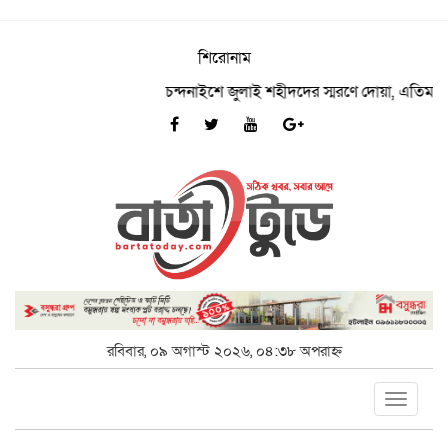
শিরোনাম
চন্দনাইশে জুলাই শহীদদের স্মরণে দোয়া, এতিমদের মাঝ
রবিবার, ০৯ অগাস্ট ২০২৬, ০৪:৩৮ অপরাহ্ন
Toggle
navigat