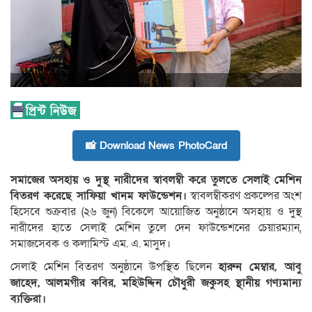
📸 Download News PhotoCard
সমাজের অসহায় ও দুস্থ নারীদের স্বাবলম্বী করে তুলতে সেলাই মেশিন
বিতরণ করেছে সাফিয়া খানম ফাউন্ডেশন।
স্বাবলম্বীকরণ প্রকল্পের অংশ
হিসেবে শুক্রবার (২৬ জুন) বিকেলে আয়োজিত অনুষ্ঠানে অসহায় ও দুস্থ
নারীদের হাতে সেলাই মেশিন তুলে দেন ফাউন্ডেশনের চেয়ারম্যান,
সমাজসেবক ও কলামিস্ট এম. এ. মাসুদ।
সেলাই মেশিন বিতরণ অনুষ্ঠানে উপস্থিত ছিলেন
হারুন মেম্বার, আবু
জাহেদ, আলমগীর কবির, মহিউদ্দিন চৌধুরী জকুসহ স্থানীয় গণ্যমান্য
ব্যক্তিরা।