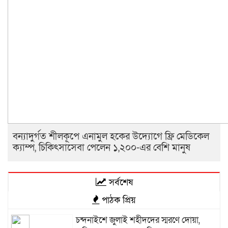
বন্যাদুর্গত শীলকূপে এনামুল হকের উদ্যোগে ফ্রি মেডিকেল
ক্যাম্প, চিকিৎসাসেবা পেলেন ১,২০০-এর বেশি মানুষ
সর্বশেষ
পাঠক প্রিয়
চন্দনাইশে জুলাই শহীদদের স্মরণে দোয়া,