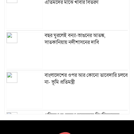
এতিমদের মাঝে খাবার বিতরণ
বছর ঘুরলেই বন্যা-ভাঙনের আতঙ্ক,
সাতকানিয়ায় নদীশাসনের দাবি
বাংলাদেশের ওপর আর কোনো তাবেদারি চলবে
না- ভূমি প্রতিমন্ত্রী
পরিবেশ সংরক্ষণে বান্দরবান বিশ্ববিদ্যালয়ে
ফলজ-বনজ গাছের চারা বিতরণ