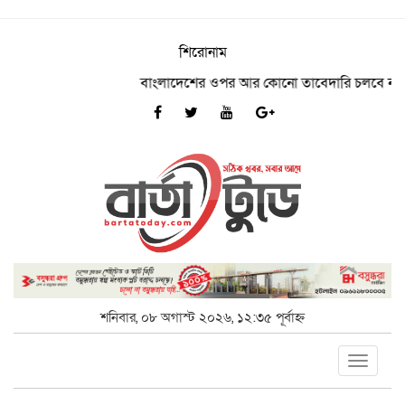
শিরোনাম
বাংলাদেশের ওপর আর কোনো তাবেদারি চলবে না- ভূমি প্রতিম
শনিবার, ০৮ অগাস্ট ২০২৬, ১২:৩৫ পূর্বাহ্ন
Toggle
navigat