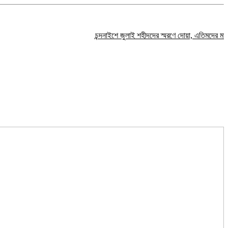
চন্দনাইশে জুলাই শহীদদের স্মরণে দোয়া, এতিমদের মাঝে খাবা