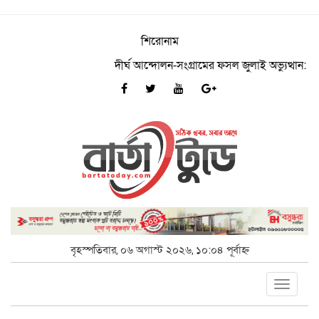
শিরোনাম
দীর্ঘ আন্দোলন-সংগ্রামের ফসল জুলাই অভ্যুত্থান: আসলাম 
বৃহস্পতিবার, ০৬ অগাস্ট ২০২৬, ১০:০৪ পূর্বাহ্ন
Toggle
navigat