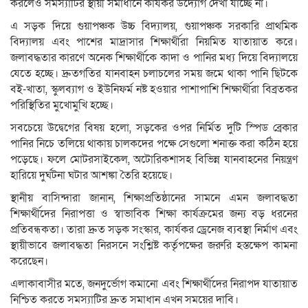
করলেও সমস্যাটির স্থায়ী সমাধানে কার্যকর উদ্যোগ দেখা যাচ্ছে না।
এ সড়ক দিয়ে গুয়াপঞ্চক উচ্চ বিদ্যালয়, গুয়াপঞ্চক সরকারি প্রাথমিক
বিদ্যালয় এবং পাশের মাদ্রাসার শিক্ষার্থীরা নিয়মিত যাতায়াত করে।
জলাবদ্ধতার কারণে অনেক শিক্ষার্থীকে কাদা ও পানির মধ্য দিয়ে বিদ্যালয়ে
যেতে হচ্ছে। দ্রুতগতির যানবাহন চলাচলের সময় জমে থাকা পানি ছিটকে
বই-খাতা, স্কুলব্যাগ ও ইউনিফর্ম নষ্ট হওয়ার পাশাপাশি শিক্ষার্থীরা বিব্রতকর
পরিস্থিতির মুখোমুখি হচ্ছে।
সবচেয়ে উদ্বেগের বিষয় হলো, সড়কের ওপর নির্মিত দুটি স্পিড ব্রেকার
পানির নিচে তলিয়ে থাকায় চালকদের পক্ষে সেগুলো শনাক্ত করা কঠিন হয়ে
পড়েছে। ফলে মোটরসাইকেল, অটোরিকশাসহ বিভিন্ন যানবাহনের নিয়ন্ত্রণ
হারিয়ে দুর্ঘটনা ঘটার আশঙ্কা তৈরি হয়েছে।
স্থানীয় বাসিন্দারা জানান, শিক্ষাপ্রতিষ্ঠানের সামনে এমন জলাবদ্ধতা
শিক্ষার্থীদের নিরাপত্তা ও স্বাভাবিক শিক্ষা কার্যক্রমের জন্য বড় ধরনের
প্রতিবন্ধকতা। তারা দ্রুত সড়ক সংস্কার, কার্যকর ড্রেনেজ ব্যবস্থা নির্মাণ এবং
স্থায়ীভাবে জলাবদ্ধতা নিরসনে সংশ্লিষ্ট কর্তৃপক্ষের জরুরি হস্তক্ষেপ কামনা
করেছেন।
এলাকাবাসীর মতে, জনদুর্ভোগ কমানো এবং শিক্ষার্থীদের নিরাপদ যাতায়াত
নিশ্চিত করতে সমস্যাটির দ্রুত সমাধান এখন সময়ের দাবি।