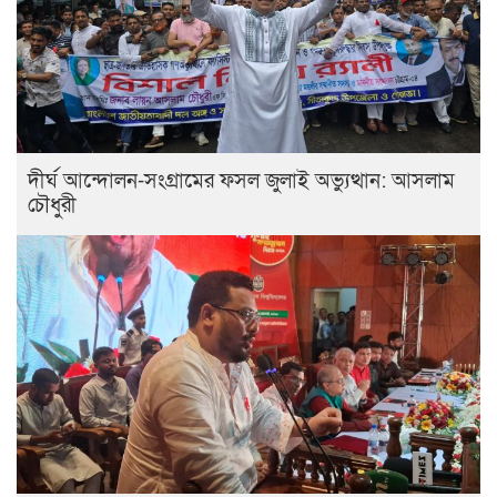
দীর্ঘ আন্দোলন-সংগ্রামের ফসল জুলাই অভ্যুত্থান: আসলাম
চৌধুরী