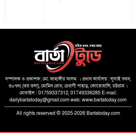
কোস্টগার্ডের জব্দ সারের অংশ বিক্রির
অভিযোগ, পুলিশের ভূমিকা নিয়ে প্রশ্ন
হাটহাজারীতে প্রধানমন্ত্রীর সফর সফল করতে
ঐক্যবদ্ধ নাঙ্গলমোড়া ইউনিয়ন বিএনপি
সম্পাদক ও প্রকাশক: মো. জাহাঙ্গীর আলম । প্রধান কার্যালয় : লুসাই ভবন,
৩০৭নং (তয় তলা), মোমিন রোড, চেরাগী পাহাড়, কোতোয়ালি, চট্টগ্রাম ।
মোবাইল : 01759337312, 01749336285 E-mail:
জনগণের জন্য উৎসর্গীকৃত রাষ্ট্রব্যবস্থা গড়াই
dailybartatoday@gmail.com web: www.bartatoday.com
জুলাইয়ের মূল লক্ষ্য: মীর হেলাল
All rights reserved © 2025-2026 Bartatoday.com
জুলাই সনদের আলোকে বৈষম্যহীন বাংলাদেশ
গড়তে সরকার প্রতিশ্রুতিবদ্ধ: মীর হেলাল