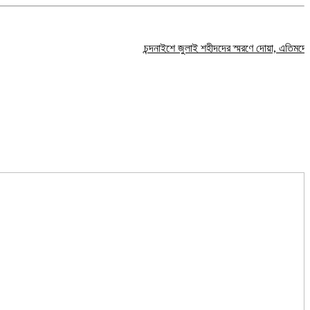
চন্দনাইশে জুলাই শহীদদের স্মরণে দোয়া, এতিমদের মাঝে