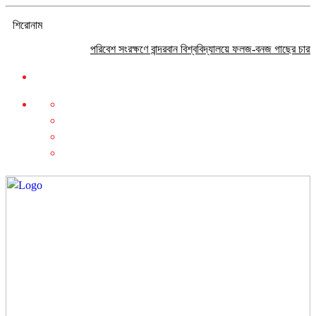
শিরোনাম
পরিবেশ সংরক্ষণে বান্দরবান বিশ্ববিদ্যালয়ে ফলজ-বনজ গাছের চারা বিতরণ
প