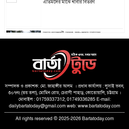
এতিমদের মাঝে খাবার বিতরণ
বছর ঘুরলেই বন্যা-ভাঙনের আতঙ্ক,
সাতকানিয়ায় নদীশাসনের দাবি
বাংলাদেশের ওপর আর কোনো তাবেদারি চলবে
না- ভূমি প্রতিমন্ত্রী
পরিবেশ সংরক্ষণে বান্দরবান বিশ্ববিদ্যালয়ে
ফলজ-বনজ গাছের চারা বিতরণ
সম্পাদক ও প্রকাশক: মো. জাহাঙ্গীর আলম । প্রধান কার্যালয় : লুসাই ভবন,
৩০৭নং (তয় তলা), মোমিন রোড, চেরাগী পাহাড়, কোতোয়ালি, চট্টগ্রাম ।
মোবাইল : 01759337312, 01749336285 E-mail:
প্রধানমন্ত্রীর বাঁশখালী সফর উপলক্ষে প্রস্তুতি
dailybartatoday@gmail.com web: www.bartatoday.com
পরিদর্শনে জেলা প্রশাসক
All rights reserved © 2025-2026 Bartatoday.com