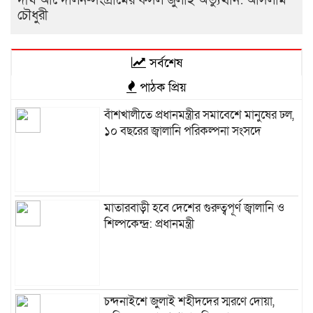
দীর্ঘ আন্দোলন-সংগ্রামের ফসল জুলাই অভ্যুত্থান: আসলাম
চৌধুরী
সর্বশেষ
পাঠক প্রিয়
বাঁশখালীতে প্রধানমন্ত্রীর সমাবেশে মানুষের ঢল,
১০ বছরের জ্বালানি পরিকল্পনা সংসদে
মাতারবাড়ী হবে দেশের গুরুত্বপূর্ণ জ্বালানি ও
শিল্পকেন্দ্র: প্রধানমন্ত্রী
চন্দনাইশে জুলাই শহীদদের স্মরণে দোয়া,