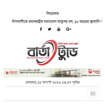
শিরোনাম
বাঁশখালীতে প্রধানমন্ত্রীর সমাবেশে মানুষের ঢল, ১০ বছরের জ্বালানি পরিকল্প
সোমবার, ১০ অগাস্ট ২০২৬, ০৯:৫৭ পূর্বাহ্ন
Toggle
navigat