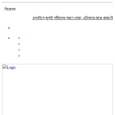
শিরোনাম
চন্দনাইশে জুলাই শহীদদের স্মরণে দোয়া, এতিমদের মাঝে খাবার বিতরণ
বছর 