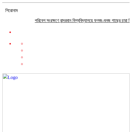
শিরোনাম
পরিবেশ সংরক্ষণে বান্দরবান বিশ্ববিদ্যালয়ে ফলজ-বনজ গাছের চারা বিতরণ
প্র