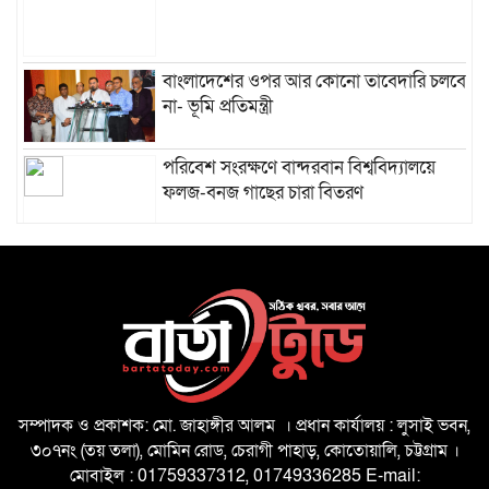
বাংলাদেশের ওপর আর কোনো তাবেদারি চলবে
না- ভূমি প্রতিমন্ত্রী
পরিবেশ সংরক্ষণে বান্দরবান বিশ্ববিদ্যালয়ে
ফলজ-বনজ গাছের চারা বিতরণ
প্রধানমন্ত্রীর বাঁশখালী সফর উপলক্ষে প্রস্তুতি
পরিদর্শনে জেলা প্রশাসক
সম্পাদক ও প্রকাশক: মো. জাহাঙ্গীর আলম । প্রধান কার্যালয় : লুসাই ভবন,
৩০৭নং (তয় তলা), মোমিন রোড, চেরাগী পাহাড়, কোতোয়ালি, চট্টগ্রাম ।
চট্টগ্রাম প্রেসক্লাবের জুলাই বিপ্লব স্মৃতি ফুটবল
মোবাইল : 01759337312, 01749336285 E-mail:
টুর্নামেন্টের পর্দা নামল