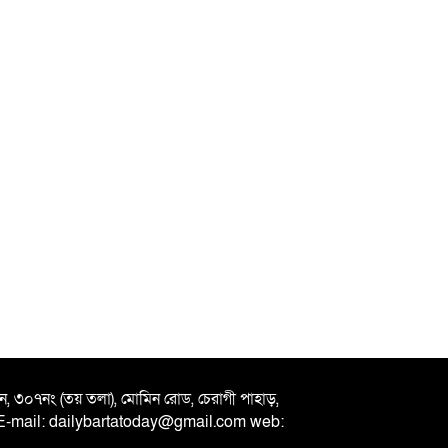
ভবন, ৩০৭নং (তয় তলা), মোমিন রোড, চেরাগী পাহাড়,
 E-mail: dailybartatoday@gmail.com web: