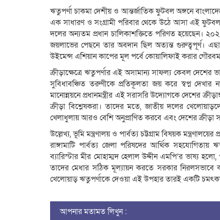
ঋতুপর্ণা চাকমা দেশীয় ও আন্তর্জাতিক ফুটবল অঙ্গনে বাংলা
এক সাধারণ ও সংগ্রামী পরিবার থেকে উঠে আসা এই ফুটবলার 
দলের অন্যতম প্রধান চালিকাশক্তিতে পরিণত হয়েছেন। ২০
জয়লাভের পেছনে তার অবদান ছিল অত্যন্ত গুরুত্বপূর্ণ।
উইমেন্স এশিয়ান কাপের মূল পর্বে কোয়ালিফাই করার গৌরবময় 
ক্রীড়াক্ষেত্রে ঋতুপর্ণার এই অসামান্য সাফল্য কেবল দেশের ভা
সুবিধাবঞ্চিত তরুণীকে প্রতিকূলতা জয় করে স্বপ্ন দেখার ন
মানোন্নয়নে প্রধানমন্ত্রীর এই সরাসরি উদ্যোগকে দেশের ক্রীড়া
ক্রীড়া বিশ্লেষকরা। তাদের মতে, জাতীয় দলের খেলোয়াড়দের
খেলাধুলায় আরও বেশি অনুপ্রাণিত করবে এবং দেশের ক্রীড়া স
উল্লেখ্য, ভূমি মন্ত্রণালয় ও পার্বত্য চট্টগ্রাম বিষয়ক মন্ত্রণালয়ের
রাঙ্গামাটি পার্বত্য জেলা পরিষদের আর্থিক সহযোগিতায় ঋতু
ব্যারিস্টার মীর মোহাম্মদ হেলাল উদ্দীন এমপি’র ভাষ্য হলো
তাদের মেধার সঠিক মূল্যায়ন করতে সরকার নিরলসভাবে কাজ 
খেলোয়াড় ঋতুপর্ণাকে দেওয়া এই উপহার তারই একটি চমৎকার দ
আপনার মতামত লিখুন :