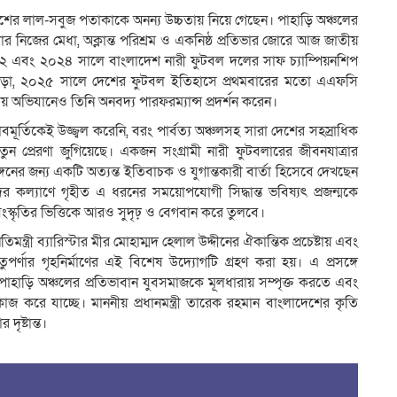
দেশের লাল-সবুজ পতাকাকে অনন্য উচ্চতায় নিয়ে গেছেন। পাহাড়ি অঞ্চলের
নিজের মেধা, অক্লান্ত পরিশ্রম ও একনিষ্ঠ প্রতিভার জোরে আজ জাতীয়
২২ এবং ২০২৪ সালে বাংলাদেশ নারী ফুটবল দলের সাফ চ্যাম্পিয়নশিপ
 এছাড়া, ২০২৫ সালে দেশের ফুটবল ইতিহাসে প্রথমবারের মতো এএফসি
অভিযানেও তিনি অনবদ্য পারফরম্যান্স প্রদর্শন করেন।
বমূর্তিকেই উজ্জ্বল করেনি, বরং পার্বত্য অঞ্চলসহ সারা দেশের সহস্রাধিক
তুন প্রেরণা জুগিয়েছে। একজন সংগ্রামী নারী ফুটবলারের জীবনযাত্রার
ঙ্গনের জন্য একটি অত্যন্ত ইতিবাচক ও যুগান্তকারী বার্তা হিসেবে দেখছেন
 কল্যাণে গৃহীত এ ধরনের সময়োপযোগী সিদ্ধান্ত ভবিষ্যৎ প্রজন্মকে
ংস্কৃতির ভিত্তিকে আরও সুদৃঢ় ও বেগবান করে তুলবে।
 প্রতিমন্ত্রী ব্যারিস্টার মীর মোহাম্মদ হেলাল উদ্দীনের ঐকান্তিক প্রচেষ্টায় এবং
পর্ণার গৃহনির্মাণের এই বিশেষ উদ্যোগটি গ্রহণ করা হয়। এ প্রসঙ্গে
, পাহাড়ি অঞ্চলের প্রতিভাবান যুবসমাজকে মূলধারায় সম্পৃক্ত করতে এবং
করে যাচ্ছে। মাননীয় প্রধানমন্ত্রী তারেক রহমান বাংলাদেশের কৃতি
ৃষ্টান্ত।