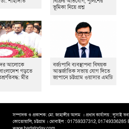
 ডা. শাহাদাত
বিক্রির অভিযোগ, পুলিশের
ভূমিকা নিয়ে প্রশ্ন
দের আলোকে
বর্জ্যপানি ব্যবস্থাপনা বিষয়ক
 বাংলাদেশ গড়তে
আন্তর্জাতিক সভায় যোগ দিতে
শ্রুতিবদ্ধ: মীর
জাপানে চট্টগ্রাম ওয়াসার এমডি
সম্পাদক ও প্রকাশক: মো. জাহাঙ্গীর আলম । প্রধান কার্যালয় : লুসাই 
কোতোয়ালি, চট্টগ্রাম । মোবাইল : 01759337312, 01749336285
www.bartatoday.com