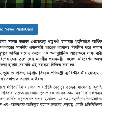
ad News PhotoCard
 ফুটবল দলের তারকা খেলোয়াড় ঋতুপর্ণা চাকমার গৃহনির্মাণে আর্থিক
সরকারের মাননীয় প্রধানমন্ত্রী তারেক রহমান। দীর্ঘদিন ধরে নানান
র দুপুরে জাতীয় সংসদ ভবনে এক অনানুষ্ঠানিক আয়োজনে সাফ নারী
 বিশেষ চেক তুলে দেন মাননীয় প্রধানমন্ত্রী। সংসদ অধিবেশন শুরুর
ঠানিকতা ছাড়াই সরাসরি এই সহায়তা নিশ্চিত করা হয়।
, ভূমি ও পার্বত্য চট্টগ্রাম বিষয়ক প্রতিমন্ত্রী ব্যারিস্টার মীর মোহাম্মদ
ফুফে) সভাপতি তাবিথ আউয়াল।
ে দাঁড়িয়েছিল সরকার ও সংশ্লিষ্ট নেতৃত্ব। ২০২৫ সালের ৯ জুলাই
 পরিবার’ সংগঠনের প্রধান পৃষ্ঠপোষক তারেক রহমানের দিকনির্দেশনায়
 জন্য আর্থিক অনুদান প্রদান করা হয়েছিল। সে সময় সংগঠনের উপদেষ্টা ও
েদ এবং আহবায়ক আতিকুর রহমান রুমনের নেতৃত্বে একটি প্রতিনিধিদল