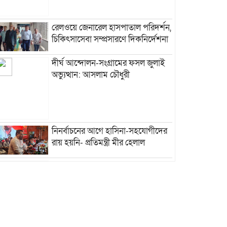
রেলওয়ে জেনারেল হাসপাতাল পরিদর্শন,
চিকিৎসাসেবা সম্প্রসারণে দিকনির্দেশনা
দীর্ঘ আন্দোলন-সংগ্রামের ফসল জুলাই
অভ্যুত্থান: আসলাম চৌধুরী
নিনর্বাচনের আগে হাসিনা-সহযোগীদের
রায় হয়নি- প্রতিমন্ত্রী মীর হেলাল
জুলাই গণঅভ্যুত্থান ফ্যাসিবাদের পথ
রুদ্ধ করে দিয়েছে: ব্যারিস্টার সরোয়ার