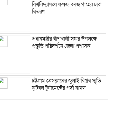
বিশ্ববিদ্যালয়ে ফলজ-বনজ গাছের চারা
বিতরণ
প্রধানমন্ত্রীর বাঁশখালী সফর উপলক্ষে
প্রস্তুতি পরিদর্শনে জেলা প্রশাসক
চট্টগ্রাম প্রেসক্লাবের জুলাই বিপ্লব স্মৃতি
ফুটবল টুর্নামেন্টের পর্দা নামল
সবুজ বাংলাদেশ গড়ার প্রত্যয়ে ৩৫ নম্বর
বক্সীরহাট ওয়ার্ডে যুবদলের বৃক্ষরোপণ