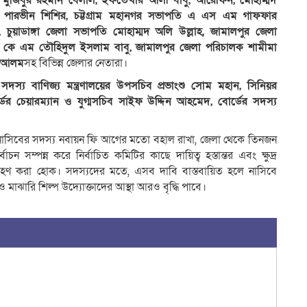
 মুজিবুর রহমান বেলাল, ইফতেখার আলী বাবু, আরেফিন, মোহাম্মদ
লা পারভীন শিশির, চট্টগ্রাম মহানগর সভাপতি এ এস এম গাফফার
 চুয়াডাঙ্গা জেলা সভাপতি মোহাম্মদ অলি উল্লাহ, জামালপুর জেলা
 কে এম তৌহিদুল ইসলাম বাবু, জামালপুর জেলা পরিচালক শামীমা
ীর আলম
সহ বিভিন্ন জেলার নেতারা।
র সদস্য বাণিজ্য মন্ত্রণালয়ের উপসচিব প্রভাংশু সোম মহান, সিনিয়র
ের চেয়ারম্যান ও যুগ্মসচিব সাইফ উদ্দিন আহমেদ, বোর্ডের সদস্য
 নাসিবের সদস্য নবায়ন ফি আগের মতো বহাল রাখা, জেলা থেকে তিনজন
্বাচন সম্পন্ন করে নির্বাচিত কমিটির কাছে দায়িত্ব হস্তান্তর এবং ক্ষুদ্র
থা গ্রহণ করা হোক। সদস্যদের মতে, এসব দাবি বাস্তবায়িত হলে নাসিবে
 ও মাঝারি শিল্প উদ্যোক্তাদের আস্থা আরও বৃদ্ধি পাবে।