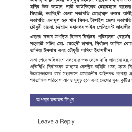
কমিটি) লায়ন মিজা মাসুদুর রহমান, সাবেক সহ-সভাপতি
মনির উজ জামান, নারী কাউন্সিলের চেয়ারম্যান রাহে
মিয়াজী, নরসিংদী জেলা সভাপতি মোহাম্মদ রুস্তম আলী,
সভাপতি এনামুল হক খান মিলন, টাঙ্গাইল জেলা সভাপতি
চৌধুরী চায়না, চট্টগ্রাম মহানগর ভাইস প্রেসিডেন্ট জাহাঙ্গ
এছাড়া সভায় উপস্থিত ছিলেন
নির্বাচন পরিচালনা বোর্ডে
সহকারী সচিব মো. মেহেদী হাসান, নির্বাচন আপিল বোর্ড
তানিয়া ইসলাম এবং চৌধুরী সামিয়া ইয়াসমীন।
সভা শেষে অধিকাংশ সদস্যের পক্ষ থেকে দাবি জানানো হয়,
প্রতিনিধি নির্বাচনের মাধ্যমে কেন্দ্রীয় কমিটি গঠন, দ্রুত নির
উদ্যোক্তাদের স্বার্থ সংরক্ষণে প্রয়োজনীয় আইনগত ব্যবস্
গণতান্ত্রিক পরিবেশ আরও সুদৃঢ় হবে এবং দেশের ক্ষুদ্র, কুটির
আপনার মতামত লিখুন :
Leave a Reply